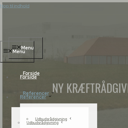
Hop til indhold
Menu
Menu
Forside
Forside
NY KRÆFTRÅDGIV
Referencer
Referencer
Udbudsrådgivning
Udbudsrådgivning