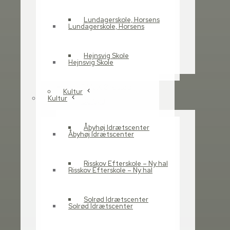
UCC Campus Carlsberg
UCN – Sofiendalsvej
Lundagerskole, Horsens
Lundagerskole, Horsens
Vestre Skole
3 Dagsinstitutioner
Hejnsvig Skole
Havdrup Vest
Hejnsvig Skole
DMJX Katrinebjerg
DMJX Ørestad
Kultur
Kultur
UC Syd
IBA
Åbyhøj Idrætscenter
Børne- og ungeunivers v.
Åbyhøj Idrætscenter
Stigsborg
Åby skole
Risskov Efterskole – Ny hal
Risskov Efterskole – Ny hal
Smørum
Kjellerup Skole
Solrød Idrætscenter
Brande Skole
Solrød Idrætscenter
Skole- og Fritidscenter