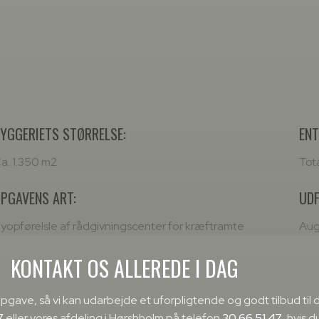
YGGERIETS STØRRELSE:
ENT
a. 1.350 m2
Tot
PGAVENS ART:
UDF
yopførelsle af rådgivningscenter for kræftramte
Aug
KONTAKT OS ALLEREDE I DAG
opgave, så vi kan udarbejde et uforpligtende og godt tilbud til 
7
eller vores afdeling i Hørshholm på telefon
30 66 51 47
, hvis d