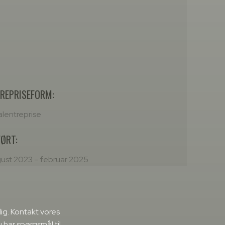
REPRISEFORM:
alentreprise
ØRT:
ust 2023 – februar 2025
dig. Kontakt vores
u har spørgsmål til