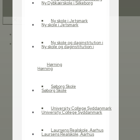
Ny Dybkærskole i Silkeborg
Luk
Ny skole i Jetsmark
Ny skole i Jetsmark
Forside
Ny skole og daginstitution i
Referencer
Ny skole og daginstitution i
Udbudsrådgivning
Fællesbo
Hørning
Hørning
Odense Letbane, Odense
Kommune
Søborg Skole
Kildeparken
Søborg Skole
Skovvangskolen
Læring
University College Syddanmark
University College Syddanmark
VIA University College
Børnenes Univers Grindsted
Laursens Realskole, Aarhus
Syd – BUGS
Laursens Realskole, Aarhus