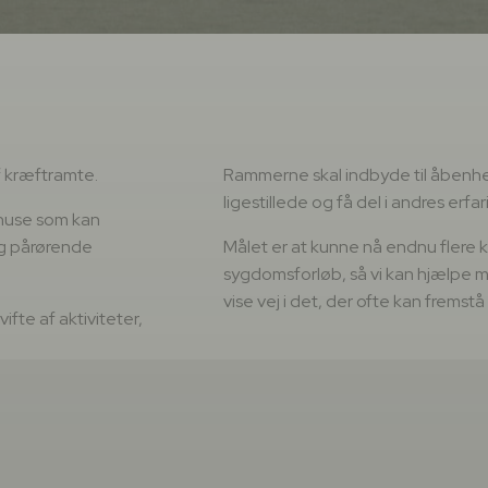
f kræftramte.
Rammerne skal indbyde til åbenh
ligestillede og få del i andres erf
 huse som kan
og pårørende
Målet er at kunne nå endnu flere k
sygdomsforløb, så vi kan hjælpe
vise vej i det, der ofte kan fremst
ifte af aktiviteter,