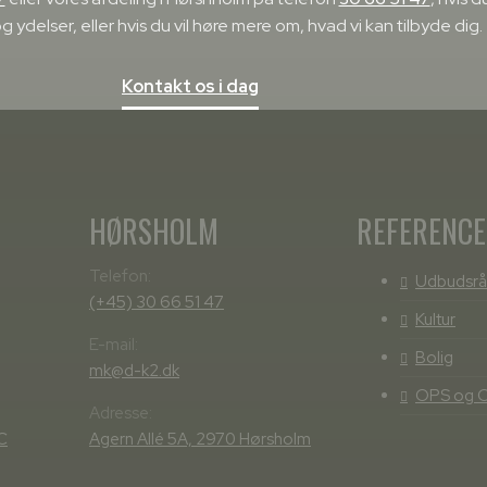
g ydelser, eller hvis du vil høre mere om, hvad vi kan tilbyde dig.
Kontakt os i dag
HØRSHOLM
REFERENC
Telefon:
Udbudsrå
(+45) 30 66 51 47
Kultur
E-mail:
Bolig
mk@d-k2.dk
OPS og 
Adresse:
C
Agern Allé 5A, 2970 Hørsholm