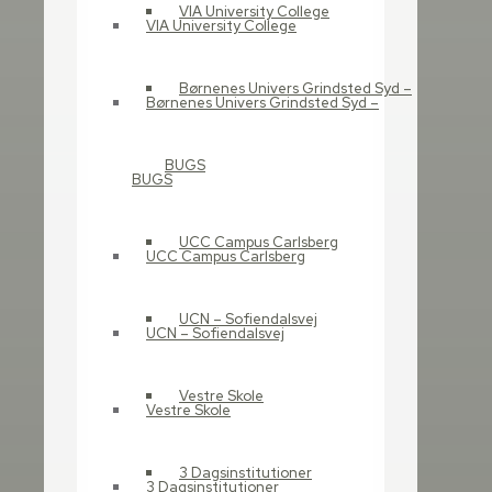
VIA University College
VIA University College
Børnenes Univers Grindsted Syd –
Børnenes Univers Grindsted Syd –
BUGS
BUGS
UCC Campus Carlsberg
UCC Campus Carlsberg
UCN – Sofiendalsvej
UCN – Sofiendalsvej
Vestre Skole
Vestre Skole
3 Dagsinstitutioner
3 Dagsinstitutioner