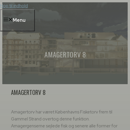
Hop til indhold
Menu
AMAGERTORV 8
AMAGERTORV 8
Amagertorv har været Københavns Fisketorv frem til
Gammel Strand overtog denne funktion.
Amagergenserne sejlede fisk og senere alle former for