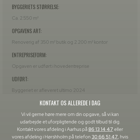
BYGGERIETS STØRRELSE:
Ca. 2.550 m²
OPGAVENS ART:
Renoverig af 350 m² butik og 2.200 m² kontor
ENTREPRISEFORM:
Opgaven er udført i hovedentreprise
UDFØRT:
Byggeriet er afleveret ultimo 2024
KONTAKT OS ALLEREDE I DAG
​Vi vil gerne høre mere om din opgave, så vi kan
udarbejde et uforpligtende og godt tilbud til dig.
Kontakt vores afdeling i Aarhus på
86 13 14 47
eller
vores afdeling i Hørshholm på telefon
30 66 51 47
, hvis