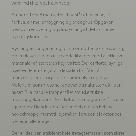
varer ind til torvet fra Amager.
Amager Torv 8 matrikel nr. 4 består af tre huse; et
forhus, en mellembygning og et baghus. Opgaven
bestod i renovering og ombygning af det samlede
bygningskompleks.
Bygningen har gennemgået en omfattende renovering,
og er blevet istandsat fra ende til anden med eksklusive
materialer af særdeles høj kvalitet. Der er flotte, synlige
bjælker i lejemålet, som desuden har fået rå
murstensvægge og brede plankegulve i egetræ.
Materialer som messing, egetræ og natursten går igen i
huset. Bl.a. har alle trapper fået smukke trukne
messinggelændere. Den ”københavnergrønne” farve er
ligeledes et kendetegn. Der er etableret en helt ny
hovedtrappe internt til lejemålet, foruden elevator der
betjener alle etager.
Der er desiden etableret hele tretagterrasser, som sikrer