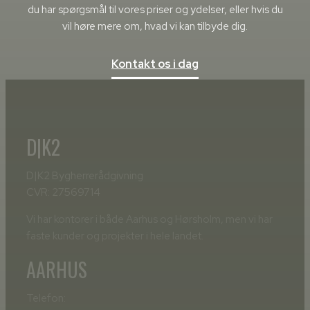
du har spørgsmål til vores priser og ydelser, eller hvis du
vil høre mere om, hvad vi kan tilbyde dig.
Kontakt os i dag
D|K2
D|K2 Bygherrerådgivning
CVR: 27569714
Vi har kontorer i både Aarhus og Hørsholm, men vi har
faste kunder og projekter i hele landet.
AARHUS
Telefon: