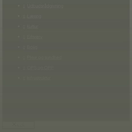
Udbudsrådgivning
Læring
Kultur
Erhverv
Bolig
Pleje og sundhed
OPS og OPP
Infrastruktur
Luk