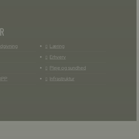
ER
dgivning
Læring
Erhverv
Pleje og sundhed
OPP
Infrastruktur