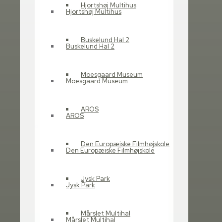
Ny skole og daginstitution i
Hjortshøj Multihus
Hjortshøj Multihus
Hørning
Søborg Skole
Buskelund Hal 2
University College
Buskelund Hal 2
Syddanmark
Laursens Realskole,
Moesgaard Museum
Moesgaard Museum
Aarhus
Lundagerskole, Horsens
AROS
Hejnsvig Skole
AROS
Kultur
Åbyhøj Idrætscenter
Den Europæiske Filmhøjskole
Den Europæiske Filmhøjskole
Risskov Efterskole – Ny hal
Solrød Idrætscenter
Jysk Park
Hjortshøj Multihus
Jysk Park
Buskelund Hal 2
Moesgaard Museum
Mårslet Multihal
Mårslet Multihal