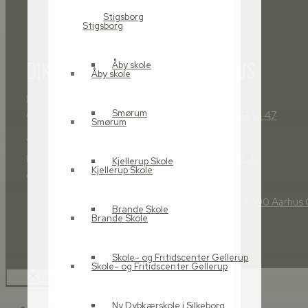
Stigsborg
Stigsborg
D|K2
AARHUS
Åby skole
Åby skole
D|K2 Bygherrerådgivning
Telefon:
Smørum
CVR: 27569714
(+45) 86 13 14 47
Smørum
Vi har kontorer i både Aarhus og
E-mail:
Hørsholm, men vi har faste kunder
SBA@d-k2.dk
Kjellerup Skole
Kjellerup Skole
og projekter i hele landet.
Adresse:
Graven 3, 8000 Aarhus 
Brande Skole
Brande Skole
Skole- og Fritidscenter Gellerup
Skole- og Fritidscenter Gellerup
Luk
Ny Dybkærskole i Silkeborg
Forside