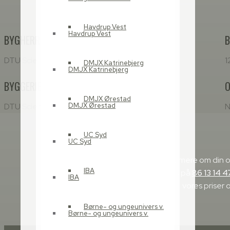
Havdrup Vest
Havdrup Vest
BYGHERRE:
B
DTU Science Park
1
DMJX Katrinebjerg
DMJX Katrinebjerg
BYGGERIETS LOKATION:
O
DMJX Ørestad
DTU Science Park, Genvej, 2970 Hørsholm
N
DMJX Ørestad
UC Syd
UC Syd
​Vi vil gerne høre mere om din 
IBA
afdeling i Aarhus på
86 13 14 4
IBA
vores priser o
Børne- og ungeunivers v.
Børne- og ungeunivers v.