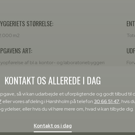
YGGERIETS STØRRELSE:
ENT
2.000 m2
Tot
PGAVENS ART:
UDF
yopførelse af bl.a. kontor- og laboratoriebyggeri
For
KONTAKT OS ALLEREDE I DAG
opgave, så vi kan udarbejde et uforpligtende og godt tilbud til 
7
eller vores afdeling i Hørshholm på telefon
30 66 51 47
, hvis d
g ydelser, eller hvis du vil høre mere om, hvad vi kan tilbyde dig.
Kontakt os i dag