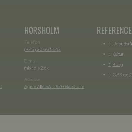
HØRSHOLM
REFERENC
Telefon:
Udbudsrå
(+45) 30 66 51 47
Kultur
E-mail:
Bolig
mk@d-k2.dk
OPS og 
Adresse:
C
Agern Allé 5A, 2970 Hørsholm