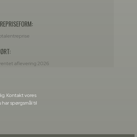
REPRISEFORM:
otalentreprise
ØRT:
ventet aflevering 2026
dig. Kontakt vores
u har spørgsmål til