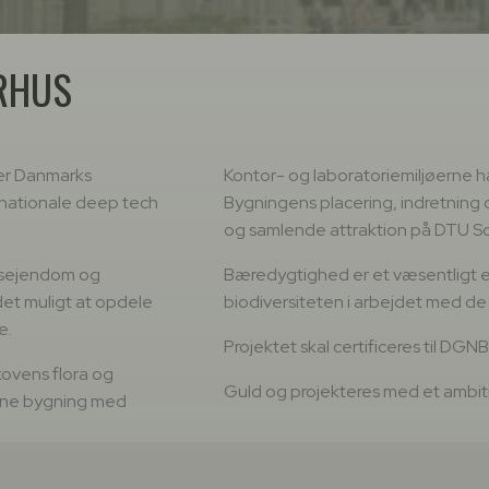
ERHUS
 er Danmarks
Kontor- og laboratoriemiljøerne ha
ernationale deep tech
Bygningens placering, indretning 
og samlende attraktion på DTU S
vsejendom og
Bæredygtighed er et væsentligt el
det muligt at opdele
biodiversiteten i arbejdet med d
e.
Projektet skal certificeres til DGNB
kovens flora og
Guld og projekteres med et ambit
erne bygning med