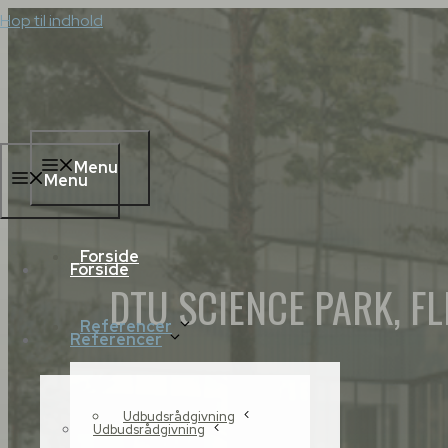
Hop til indhold
Menu
Menu
Forside
Forside
DTU SCIENCE PARK, 
Referencer
Referencer
Udbudsrådgivning
Udbudsrådgivning