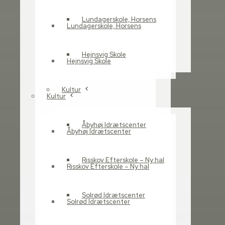
Havdrup Vest
DMJX Katrinebjerg
Lundagerskole, Horsens
Lundagerskole, Horsens
DMJX Ørestad
UC Syd
Hejnsvig Skole
IBA
Hejnsvig Skole
Børne- og ungeunivers v.
Stigsborg
Kultur
Kultur
Åby skole
Smørum
Åbyhøj Idrætscenter
Kjellerup Skole
Åbyhøj Idrætscenter
Brande Skole
Skole- og Fritidscenter
Risskov Efterskole – Ny hal
Risskov Efterskole – Ny hal
Gellerup
Ny Dybkærskole i
Solrød Idrætscenter
Silkeborg
Solrød Idrætscenter
Ny skole i Jetsmark