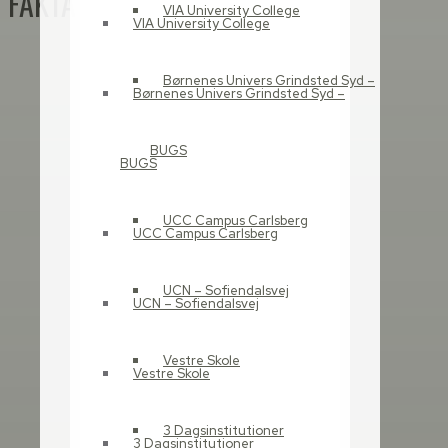
FAKTA OM BYGGERIET
VIA University College
VIA University College
Børnenes Univers Grindsted Syd –
Børnenes Univers Grindsted Syd –
BUGS
BUGS
UCC Campus Carlsberg
UCC Campus Carlsberg
UCN – Sofiendalsvej
UCN – Sofiendalsvej
Vestre Skole
Vestre Skole
3 Dagsinstitutioner
3 Dagsinstitutioner