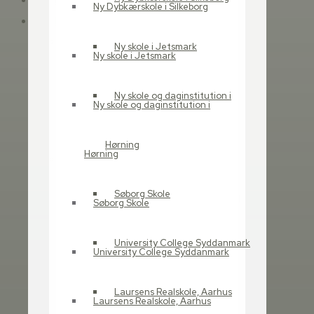
Ny Dybkærskole i Silkeborg
Referencer
Udbudsrådgivning
Ny skole i Jetsmark
Ny skole i Jetsmark
Fællesbo
Odense Letbane, Odense
Ny skole og daginstitution i
Kommune
Ny skole og daginstitution i
Kildeparken
Skovvangskolen
Hørning
Hørning
Læring
VIA University College
Søborg Skole
Børnenes Univers Grindsted
Søborg Skole
Syd – BUGS
UCC Campus Carlsberg
University College Syddanmark
University College Syddanmark
UCN – Sofiendalsvej
Vestre Skole
Laursens Realskole, Aarhus
3 Dagsinstitutioner
Laursens Realskole, Aarhus