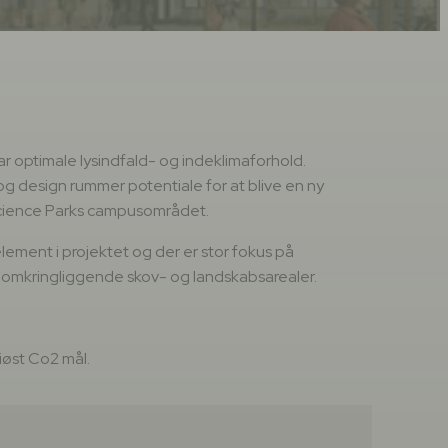
r optimale lysindfald- og indeklimaforhold.
og design rummer potentiale for at blive en ny
cience Parks campusområdet.
ement i projektet og der er stor fokus på
e omkringliggende skov- og landskabsarealer.
iøst Co2 mål.