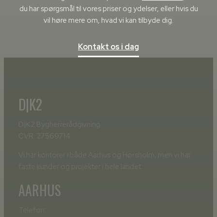
du har spørgsmål til vores priser og ydelser, eller hvis du
vil høre mere om, hvad vi kan tilbyde dig.
Kontakt os i dag
D|K2
D|K2 Bygherrerådgivning
CVR: 27569714
Vi har kontorer i både Aarhus og Hørsholm, men vi har
faste kunder og projekter i hele landet.
AARHUS
Telefon: