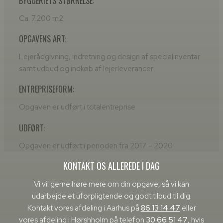
BYGGERIETS STØRRELSE:
​Ca. 7.200 m2
OPGAVENS ART:
Lejerådgivning, indretning og design af specialinventar
samt udbud og indkøb af lejerleverancer
ENTREPRISEFORM:
Opgaven er udført i totalentreprise
UDFØRT:
Opgaven er udført i perioden fra 2017 – 2020​
KONTAKT OS ALLEREDE I DAG
​Vi vil gerne høre mere om din opgave, så vi kan
udarbejde et uforpligtende og godt tilbud til dig.
Kontakt vores afdeling i Aarhus på
86 13 14 47
eller
vores afdeling i Hørshholm på telefon
30 66 51 47
, hvis