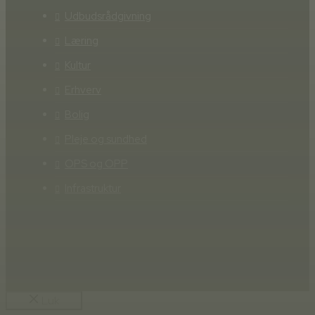
Udbudsrådgivning
Læring
Kultur
Erhverv
Bolig
Pleje og sundhed
OPS og OPP
Infrastruktur
Luk