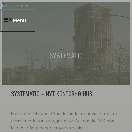
Hop til indhold
Menu
SYSTEMATIC
SYSTEMATIC – NYT KONTORHØJHUS
Ejendomsselskabet Olav de Linde har udvidet allerede
eksisterende kontorbygning for Systematic A/S, som
lejer de pågældende erhvervslokaler.