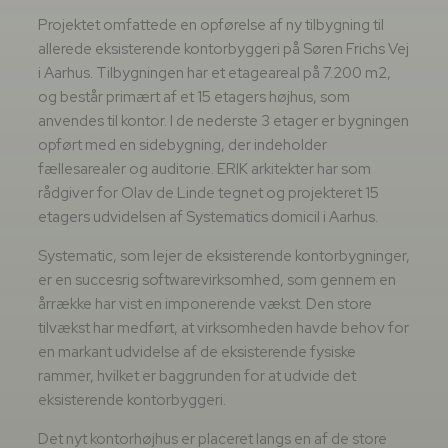
Projektet omfattede en opførelse af ny tilbygning til
allerede eksisterende kontorbyggeri på Søren Frichs Vej
i Aarhus. Tilbygningen har et etageareal på 7.200 m2,
og består primært af et 15 etagers højhus, som
anvendes til kontor. I de nederste 3 etager er bygningen
opført med en sidebygning, der indeholder
fællesarealer og auditorie. ERIK arkitekter har som
rådgiver for Olav de Linde tegnet og projekteret 15
etagers udvidelsen af Systematics domicil i Aarhus.
Systematic, som lejer de eksisterende kontorbygninger,
er en succesrig softwarevirksomhed, som gennem en
årrække har vist en imponerende vækst. Den store
tilvækst har medført, at virksomheden havde behov for
en markant udvidelse af de eksisterende fysiske
rammer, hvilket er baggrunden for at udvide det
eksisterende kontorbyggeri.
Det nyt kontorhøjhus er placeret langs en af de store