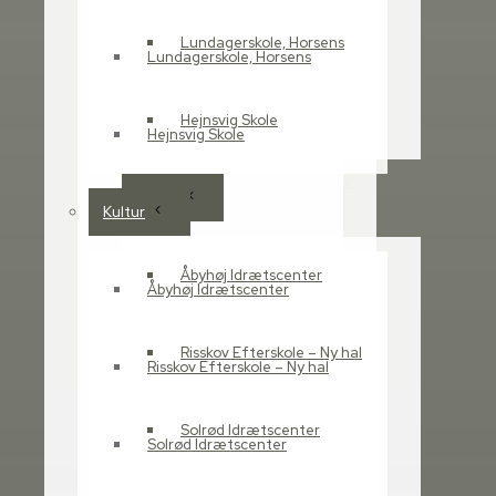
Havdrup Vest
Lundagerskole, Horsens
DMJX Katrinebjerg
Lundagerskole, Horsens
DMJX Ørestad
UC Syd
Hejnsvig Skole
Hejnsvig Skole
IBA
Børne- og ungeunivers v.
Kultur
Stigsborg
Kultur
Åby skole
Smørum
Åbyhøj Idrætscenter
Åbyhøj Idrætscenter
Kjellerup Skole
Brande Skole
Risskov Efterskole – Ny hal
Skole- og Fritidscenter
Risskov Efterskole – Ny hal
Gellerup
Ny Dybkærskole i
Solrød Idrætscenter
Solrød Idrætscenter
Silkeborg
Ny skole i Jetsmark