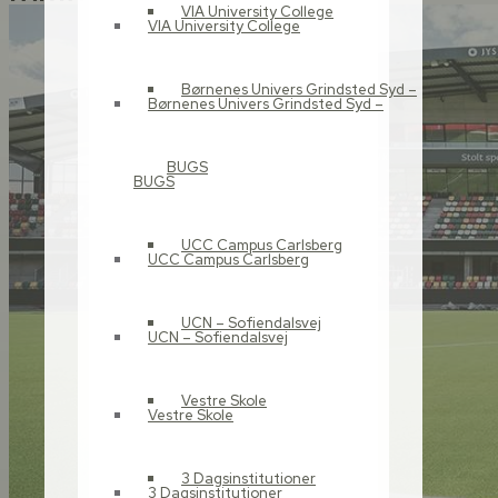
VIA University College
VIA University College
Børnenes Univers Grindsted Syd –
Børnenes Univers Grindsted Syd –
BUGS
BUGS
UCC Campus Carlsberg
UCC Campus Carlsberg
UCN – Sofiendalsvej
UCN – Sofiendalsvej
Vestre Skole
Vestre Skole
3 Dagsinstitutioner
3 Dagsinstitutioner