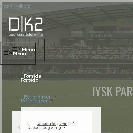
Hop til indhold
Menu
Menu
Forside
Forside
JYSK PA
Referencer
Referencer
Udbudsrådgivning
Udbudsrådgivning