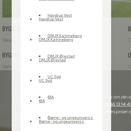
Havdrup Vest
Havdrup Vest
BYGHERRE:
B
DMJX Katrinebjerg
Silkeborg IF Invest A/S og Silkeborg Kommune
C
DMJX Katrinebjerg
BYGGERIETS LOKATION:
O
DMJX Ørestad
DMJX Ørestad
Søholt Idrætspark, Silkeborg
O
UC Syd
UC Syd
​Vi vil gerne høre mere om din 
IBA
IBA
afdeling i Aarhus på
86 13 14 4
vores priser o
Børne- og ungeunivers v.
Børne- og ungeunivers v.