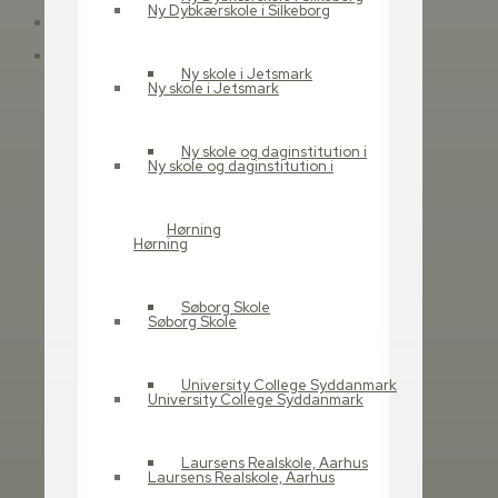
Ny Dybkærskole i Silkeborg
Forside
Referencer
Ny skole i Jetsmark
Udbudsrådgivning
Ny skole i Jetsmark
Fællesbo
Odense Letbane, Odense
Ny skole og daginstitution i
Ny skole og daginstitution i
Kommune
Kildeparken
Hørning
Skovvangskolen
Hørning
Læring
VIA University College
Søborg Skole
Søborg Skole
Børnenes Univers Grindsted
Syd – BUGS
University College Syddanmark
UCC Campus Carlsberg
University College Syddanmark
UCN – Sofiendalsvej
Vestre Skole
Laursens Realskole, Aarhus
Laursens Realskole, Aarhus
3 Dagsinstitutioner