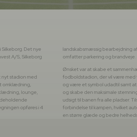
i Silkeborg. Det nye
landskabsmæssig bearbejdning af 
Invest A/S, Silkeborg
omfatter parkering og brandveje.
Ønsket var at skabe et sammenhæn
t nyt stadion med
fodboldstadion, der vil være med ti
mt omklædning,
og være et symbol udadtil samt at
omklædning, lounge,
og skabe den maksimale stemning 
 indeholdende
udsigt til banen fra alle pladser. T
ygningen opføres i 4
forbindelse til kampen, hvilket auto
en større glæde og bedre helhed