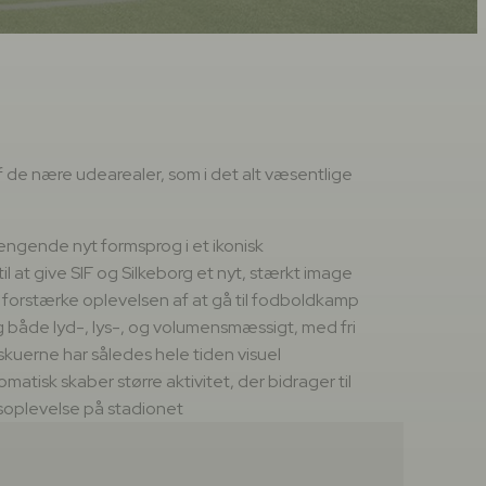
de nære udearealer, som i det alt væsentlige
gende nyt formsprog i et ikonisk
l at give SIF og Silkeborg et nyt, stærkt image
 forstærke oplevelsen af at gå til fodboldkamp
både lyd-, lys-, og volumensmæssigt, med fri
ilskuerne har således hele tiden visuel
matisk skaber større aktivitet, der bidrager til
soplevelse på stadionet