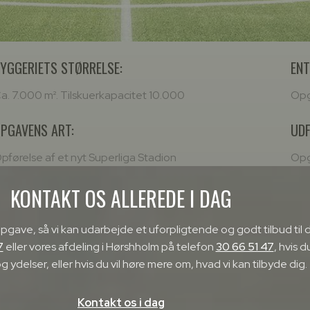
YGGERIETS STØRRELSE:
ENT
a. 7.000 m². Tilskuerkapacitet 10.000
Opg
PGAVENS ART:
UDF
pførelse af et nyt Superliga Stadion
Opg
KONTAKT OS ALLEREDE I DAG
opgave, så vi kan udarbejde et uforpligtende og godt tilbud til 
7
eller vores afdeling i Hørshholm på telefon
30 66 51 47
, hvis d
g ydelser, eller hvis du vil høre mere om, hvad vi kan tilbyde dig.
Kontakt os i dag