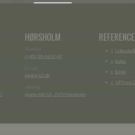
HØRSHOLM
REFERENC
Telefon:
Udbudsrå
(+45) 30 66 51 47
Kultur
E-mail:
Bolig
mk@d-k2.dk
OPS og 
Adresse:
C
Agern Allé 5A, 2970 Hørsholm